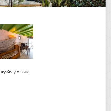
ημερών
για τους