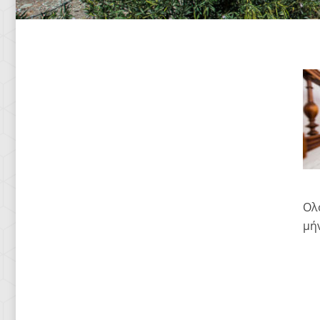
Ολ
μήν