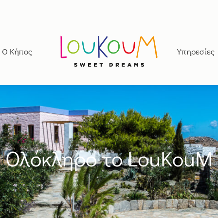
Ο Κήπος
Υπηρεσίες
Ολόκληρο το LouKouM