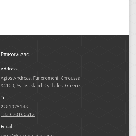
Επικοινωνία
Address
Agios Andreas, Faneromeni, Chroussa
84100, Syros island, Cyclades, Greece
Tel.
2281075148
+33 670160612
Email
syros@loukoum.vacations