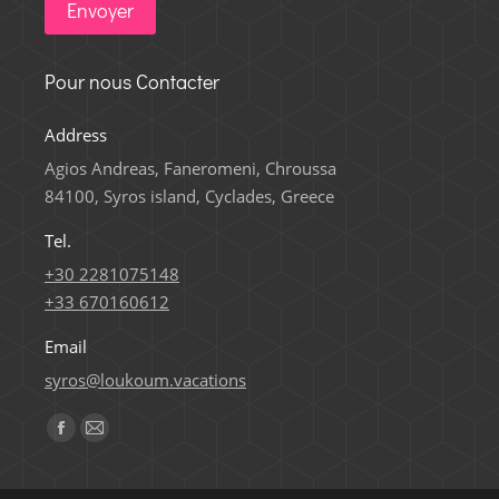
Envoyer
Pour nous Contacter
Address
Agios Andreas, Faneromeni, Chroussa
84100, Syros island, Cyclades, Greece
Tel.
+30 2281075148
+33 670160612
Email
syros@loukoum.vacations
Trouvez nous sur :
Facebook
E-
page
mail
opens
page