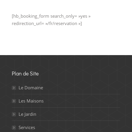
[hb_booking_form search_only= »yes »
redirection_url= »/fr/reservation »]
Plan de Site
Le Domaine
Les Maisons
Le Jardin
Services